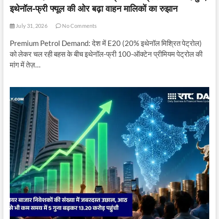
इथेनॉल-फ्री फ्यूल की ओर बढ़ा वाहन मालिकों का रुझान
July 31, 2026
No Comments
Premium Petrol Demand: देश में E20 (20% इथेनॉल मिश्रित पेट्रोल)
को लेकर चल रही बहस के बीच इथेनॉल-फ्री 100-ऑक्टेन प्रीमियम पेट्रोल की
मांग में तेज़…