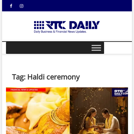
Skip
Facebook
Instagram
YouTube
to
content
rtcdail
DAILY
BUSINESS &
FINANCIAL
NEWS UPDATES
Tag:
Haldi ceremony