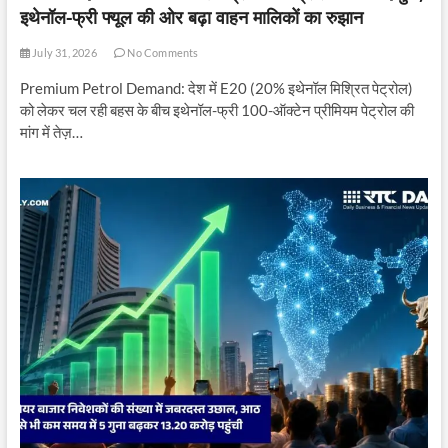
इथेनॉल-फ्री फ्यूल की ओर बढ़ा वाहन मालिकों का रुझान
July 31, 2026
No Comments
Premium Petrol Demand: देश में E20 (20% इथेनॉल मिश्रित पेट्रोल)
को लेकर चल रही बहस के बीच इथेनॉल-फ्री 100-ऑक्टेन प्रीमियम पेट्रोल की
मांग में तेज़…