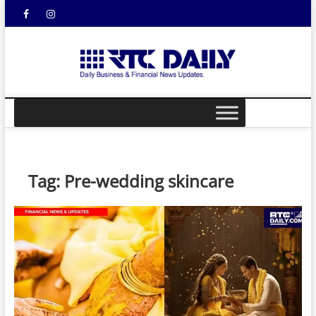
Skip
Facebook
Instagram
YouTube
to
content
rtcdail
DAILY
BUSINESS &
FINANCIAL
NEWS UPDATES
Tag:
Pre-wedding skincare