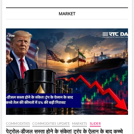
के
लिए
MARKET
कंस्ट्रक्शन
कॉस्ट
में
H1
2020
के
बाद
से
सबसे
ज्यादा
बढ़ोतरी
दर्ज
की
गई
है।
COMMODITIES
COMMODITIES UPDATE
MARKETS
SLIDER
पेट्रोल-डीजल सस्ता होने के संकेत! ट्रंप के ऐलान के बाद कच्चे