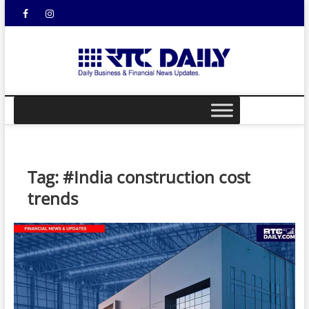
Skip
Facebook
Instagram
YouTube
to
content
rtcdail
DAILY
BUSINESS &
FINANCIAL
NEWS UPDATES
Tag:
#India construction cost
trends