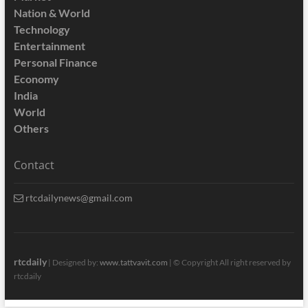
Nation & World
Technology
Entertainment
Personal Finance
Economy
India
World
Others
Contact
rtcdailynews@gmail.com
rtcdaily
| Designed by:
www.tattvavit.com
|
© Copyright All right reserved by
rtcdaily