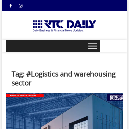
Skip
Facebook
Instagram
YouTube
to
content
rtcdail
DAILY
BUSINESS &
FINANCIAL
NEWS UPDATES
Tag:
#Logistics and warehousing
sector