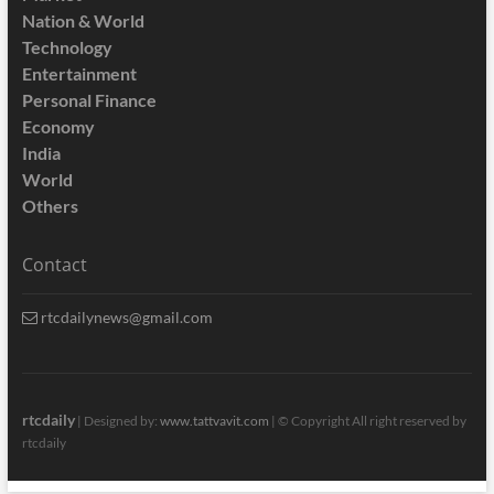
Nation & World
Technology
Entertainment
Personal Finance
Economy
India
World
Others
Contact
rtcdailynews@gmail.com
rtcdaily
| Designed by:
www.tattvavit.com
|
© Copyright All right reserved by
rtcdaily