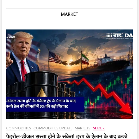
के
लिए
MARKET
कंस्ट्रक्शन
कॉस्ट
में
H1
2020
के
बाद
से
सबसे
ज्यादा
बढ़ोतरी
दर्ज
की
गई
है।
COMMODITIES
COMMODITIES UPDATE
MARKETS
SLIDER
पेट्रोल-डीजल सस्ता होने के संकेत! ट्रंप के ऐलान के बाद कच्चे