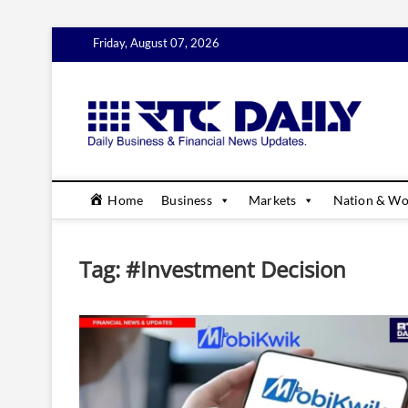
Skip
Friday, August 07, 2026
to
content
rtc
DAILY B
Home
Business
Markets
Nation & Wo
Tag:
#Investment Decision