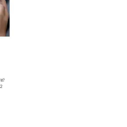
इड?
72