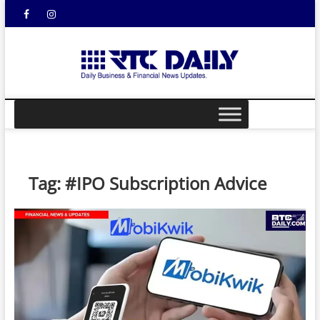
Skip
Facebook
Instagram
YouTube
to
content
rtcdail
DAILY
BUSINESS &
FINANCIAL
NEWS UPDATES
Tag:
#IPO Subscription Advice