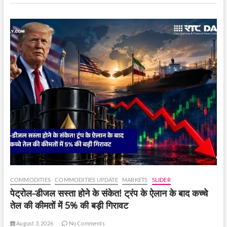
साथ
तनाव
के
बीच
फिर
सामने
आया
COMMODITIES
COMMODITIES UPDATE
MARKETS
SLIDER
पेट्रोल-डीजल सस्ता होने के संकेत! ट्रंप के ऐलान के बाद कच्चे
तेल की कीमतों में 5% की बड़ी गिरावट
August 3, 2026
No Comments