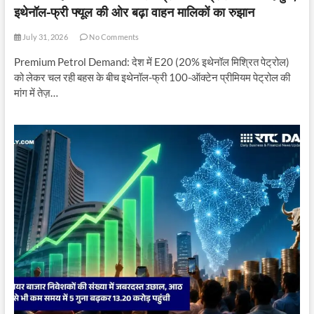
इथेनॉल-फ्री फ्यूल की ओर बढ़ा वाहन मालिकों का रुझान
July 31, 2026
No Comments
Premium Petrol Demand: देश में E20 (20% इथेनॉल मिश्रित पेट्रोल)
को लेकर चल रही बहस के बीच इथेनॉल-फ्री 100-ऑक्टेन प्रीमियम पेट्रोल की
मांग में तेज़…