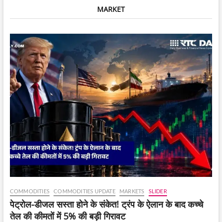
अमेरिका
MARKET
के
साथ
तनाव
के
बीच
फिर
सामने
आया
COMMODITIES
COMMODITIES UPDATE
MARKETS
SLIDER
पेट्रोल-डीजल सस्ता होने के संकेत! ट्रंप के ऐलान के बाद कच्चे
तेल की कीमतों में 5% की बड़ी गिरावट