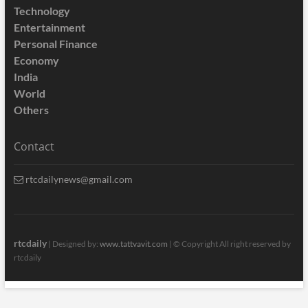
Technology
Entertainment
Personal Finance
Economy
India
World
Others
Contact
rtcdailynews@gmail.com
rtcdaily
| Designed by:
www.tattvavit.com
|
© Copyright All right reserved by
rtcdaily