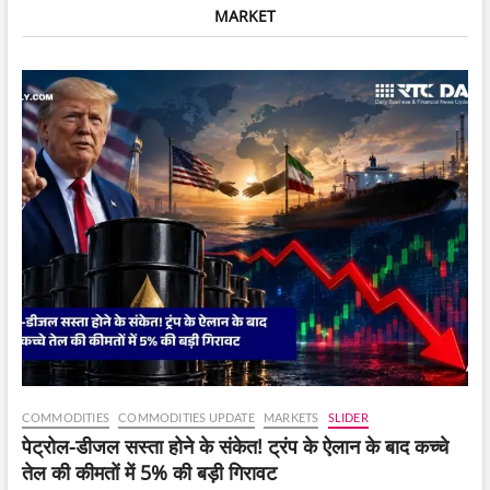
MARKET
भागीदारी
कम
हो
सकती
है,
लेकिन
विशेषज्ञ
इस
बात
पर
सवाल
उठा
रहे
हैं
कि
क्या
इससे
नुकसान
कम
होगा।
COMMODITIES
COMMODITIES UPDATE
MARKETS
SLIDER
पेट्रोल-डीजल सस्ता होने के संकेत! ट्रंप के ऐलान के बाद कच्चे
तेल की कीमतों में 5% की बड़ी गिरावट