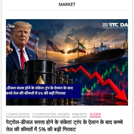
MARKET
भागीदारी
कम
हो
सकती
है,
लेकिन
विशेषज्ञ
इस
बात
पर
सवाल
उठा
रहे
हैं
कि
क्या
इससे
नुकसान
कम
होगा।
COMMODITIES
COMMODITIES UPDATE
MARKETS
SLIDER
पेट्रोल-डीजल सस्ता होने के संकेत! ट्रंप के ऐलान के बाद कच्चे
तेल की कीमतों में 5% की बड़ी गिरावट