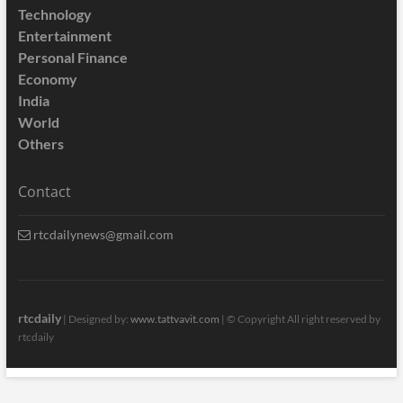
Technology
Entertainment
Personal Finance
Economy
India
World
Others
Contact
rtcdailynews@gmail.com
rtcdaily
| Designed by:
www.tattvavit.com
|
© Copyright All right reserved by
rtcdaily