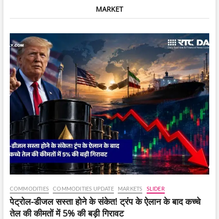
सोशल
MARKET
मीडिया
पर
गुस्सा,
‘कैसे
हिम्मत
की…’
COMMODITIES
COMMODITIES UPDATE
MARKETS
SLIDER
पेट्रोल-डीजल सस्ता होने के संकेत! ट्रंप के ऐलान के बाद कच्चे
तेल की कीमतों में 5% की बड़ी गिरावट