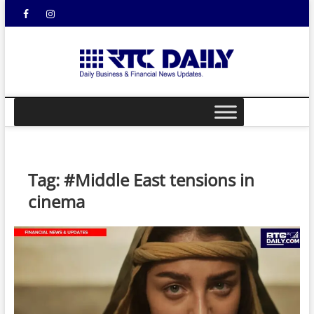
Skip
Facebook
Instagram
YouTube
to
content
rtcdail
DAILY
BUSINESS &
FINANCIAL
NEWS UPDATES
Tag:
#Middle East tensions in
cinema