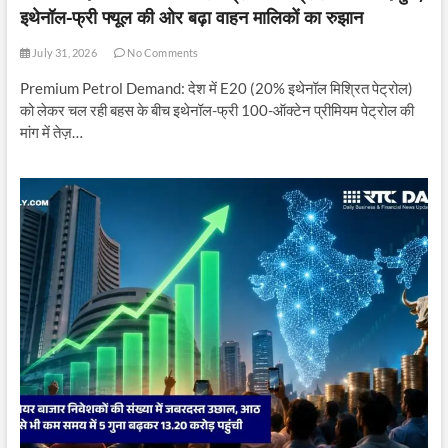
इथेनॉल-फ्री फ्यूल की ओर बढ़ा वाहन मालिकों का रुझान
July 31, 2026
No Comments
Premium Petrol Demand: देश में E20 (20% इथेनॉल मिश्रित पेट्रोल)
को लेकर चल रही बहस के बीच इथेनॉल-फ्री 100-ऑक्टेन प्रीमियम पेट्रोल की
मांग में तेज़…