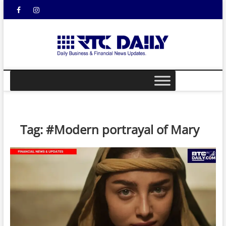
Skip
Facebook
Instagram
YouTube
to
content
rtcdail
DAILY
BUSINESS &
FINANCIAL
NEWS UPDATES
Tag:
#Modern portrayal of Mary