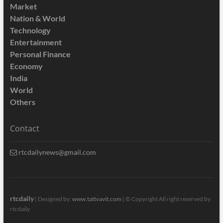
Market
Nation & World
Technology
Entertainment
Personal Finance
Economy
India
World
Others
Contact
rtcdailynews@gmail.com
rtcdaily
| Designed by:
www.tattvavit.com
|
© Copyright All right reserved by
rtcdaily