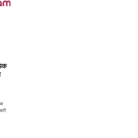
धिक
ा
िक
चारी