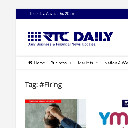
Skip
Thursday, August 06, 2026
to
content
rtc
DAILY B
Home
Business
Markets
Nation & Wo
Tag:
#Firing