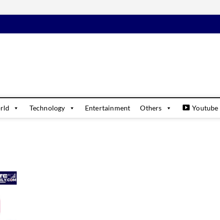
daily
USINESS & FINANCIAL NEWS UPDATES
rld
Technology
Entertainment
Others
Youtube