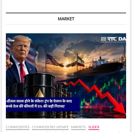
ब्रांड
को
मानसिक
MARKET
स्वास्थ्य
Survey
के
बाद
100
से
अधिक
कर्मचारियों
को
निकालने
पर
आलोचना
का
सामना
करना
पड़ा;
पूरी
जानकारी
पढ़ें।
COMMODITIES
COMMODITIES UPDATE
MARKETS
SLIDER