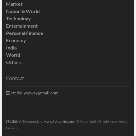
Market
Nation & World
Technology
Entertainment
Personal Finance
Economy
India
World
Others
Contact
rtcdailynews@gmail.com
rtcdaily
| Designed by:
www.tattvavit.com
|
© Copyright All right reserved by
rtcdaily