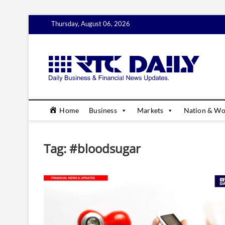
Skip
Thursday, August 06, 2026
to
content
rtc
DAILY B
Home
Business
Markets
Nation & Wo
Tag:
#bloodsugar