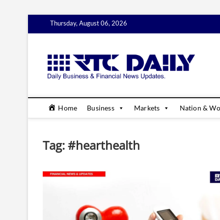
Skip
Thursday, August 06, 2026
to
content
rtc
DAILY B
Home
Business
Markets
Nation & Wo
Tag:
#hearthealth