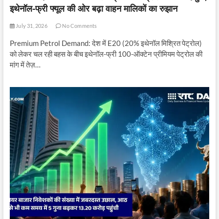
इथेनॉल-फ्री फ्यूल की ओर बढ़ा वाहन मालिकों का रुझान
July 31, 2026
No Comments
Premium Petrol Demand: देश में E20 (20% इथेनॉल मिश्रित पेट्रोल)
को लेकर चल रही बहस के बीच इथेनॉल-फ्री 100-ऑक्टेन प्रीमियम पेट्रोल की
मांग में तेज़…