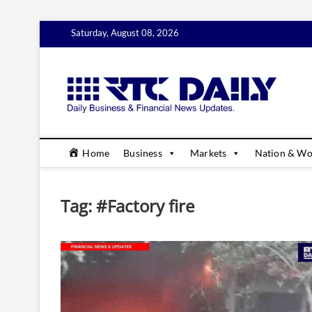
Skip
Saturday, August 08, 2026
to
content
rtc
DAILY B
Home
Business
Markets
Nation & Wo
Tag:
#Factory fire