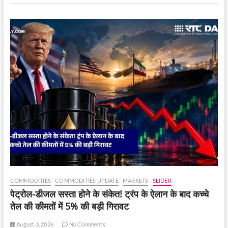
फायर
सेफ्टी
को
लेकर
फिर
उठे
सवाल।
COMMODITIES
COMMODITIES UPDATE
MARKETS
SLIDER
पेट्रोल-डीजल सस्ता होने के संकेत! ट्रंप के ऐलान के बाद कच्चे
तेल की कीमतों में 5% की बड़ी गिरावट
August 3, 2026
No Comments