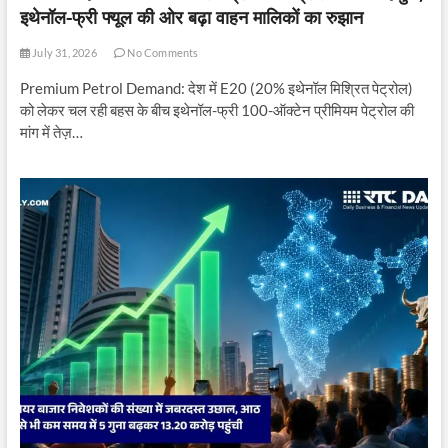
इथेनॉल-फ्री फ्यूल की ओर बढ़ा वाहन मालिकों का रुझान
July 31, 2026
No Comments
Premium Petrol Demand: देश में E20 (20% इथेनॉल मिश्रित पेट्रोल)
को लेकर चल रही बहस के बीच इथेनॉल-फ्री 100-ऑक्टेन प्रीमियम पेट्रोल की
मांग में तेज़…