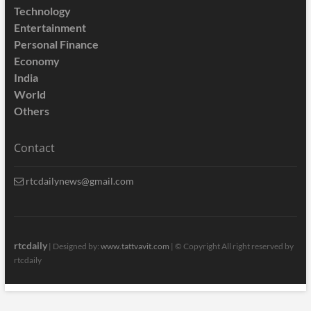
Technology
Entertainment
Personal Finance
Economy
India
World
Others
Contact
rtcdailynews@gmail.com
rtcdaily
| Designed by:
www.tattvavit.com
|
© Copyright All right reserved by
rtcdaily