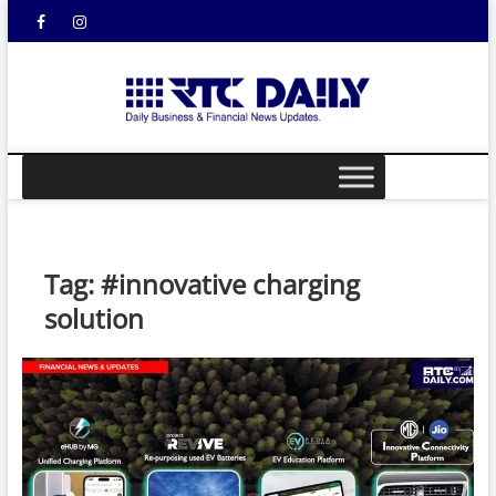
Skip
Facebook
Instagram
YouTube
to
content
rtcdail
DAILY
BUSINESS &
FINANCIAL
NEWS UPDATES
Tag:
#innovative charging
solution