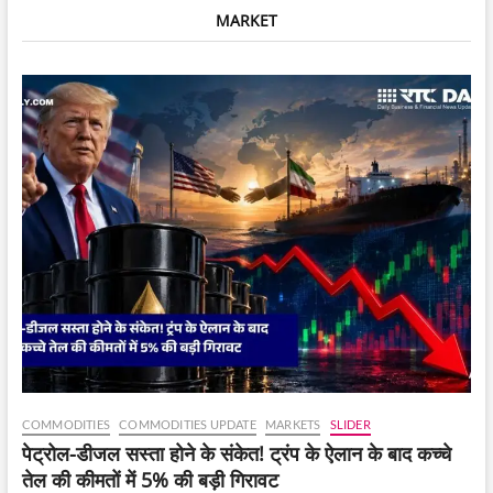
तहत
MARKET
एक
व्यापक
EV
Ecosystem
लॉन्च
किया।
COMMODITIES
COMMODITIES UPDATE
MARKETS
SLIDER
पेट्रोल-डीजल सस्ता होने के संकेत! ट्रंप के ऐलान के बाद कच्चे
तेल की कीमतों में 5% की बड़ी गिरावट