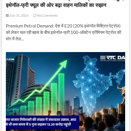
इथेनॉल-फ्री फ्यूल की ओर बढ़ा वाहन मालिकों का रुझान
July 31, 2026
No Comments
Premium Petrol Demand: देश में E20 (20% इथेनॉल मिश्रित पेट्रोल)
को लेकर चल रही बहस के बीच इथेनॉल-फ्री 100-ऑक्टेन प्रीमियम पेट्रोल की
मांग में तेज़…