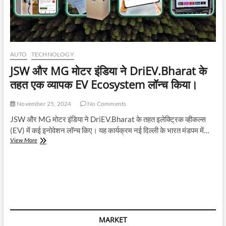
AUTO
TECHNOLOGY
JSW और MG मोटर इंडिया ने DriEV.Bharat के
तहत एक व्यापक EV Ecosystem लॉन्च किया।
November 25, 2024
No Comments
JSW और MG मोटर इंडिया ने DriEV.Bharat के तहत इलेक्ट्रिक व्हीकल्स
(EV) में कई इनोवेशन लॉन्च किए। यह कार्यक्रम नई दिल्ली के भारत मंडपम में…
JSW
View More
और
MG
मोटर
इंडिया
ने
DriEV.Bharat
के
तहत
MARKET
एक