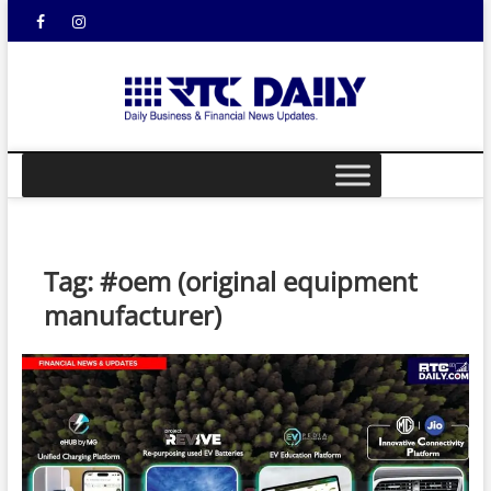
Skip
Facebook
Instagram
YouTube
to
content
rtcdail
DAILY
BUSINESS &
FINANCIAL
NEWS UPDATES
Tag:
#oem (original equipment
manufacturer)