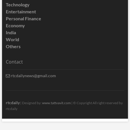
Technology
Entertainment
Personal Finance
Economy
India
World
Others
Contact
rtcdailynews@gmail.com
rtcdaily
| Designed by:
www.tattvavit.com
|
© Copyright All right reserved by
rtcdaily