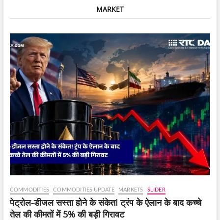
तहत
MARKET
एक
व्यापक
EV
Ecosystem
लॉन्च
किया।
COMMODITIES
COMMODITIES UPDATE
MARKETS
SLIDER
पेट्रोल-डीजल सस्ता होने के संकेत! ट्रंप के ऐलान के बाद कच्चे
तेल की कीमतों में 5% की बड़ी गिरावट