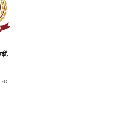
़ीं,
ैं। ED