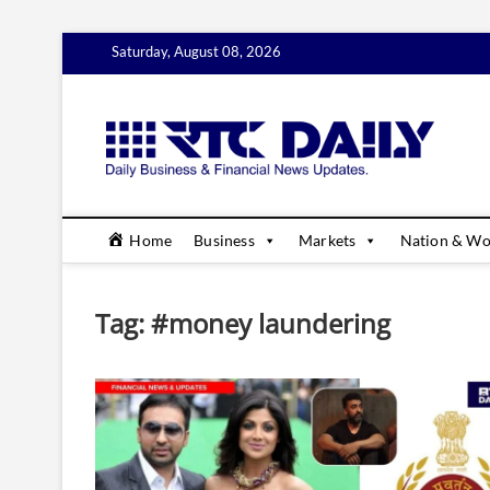
Skip
Saturday, August 08, 2026
to
content
rtc
DAILY B
Home
Business
Markets
Nation & Wo
Tag:
#money laundering