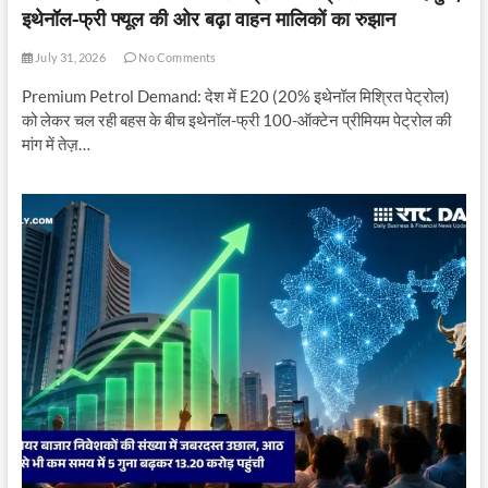
इथेनॉल-फ्री फ्यूल की ओर बढ़ा वाहन मालिकों का रुझान
July 31, 2026
No Comments
Premium Petrol Demand: देश में E20 (20% इथेनॉल मिश्रित पेट्रोल)
को लेकर चल रही बहस के बीच इथेनॉल-फ्री 100-ऑक्टेन प्रीमियम पेट्रोल की
मांग में तेज़…