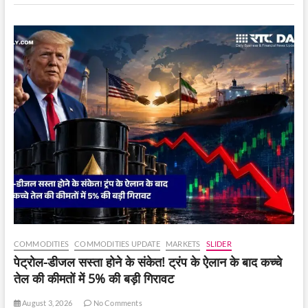
ने
घर
और
ऑफिस
पर
छापा
मारा।
COMMODITIES
COMMODITIES UPDATE
MARKETS
SLIDER
पेट्रोल-डीजल सस्ता होने के संकेत! ट्रंप के ऐलान के बाद कच्चे
तेल की कीमतों में 5% की बड़ी गिरावट
August 3, 2026
No Comments