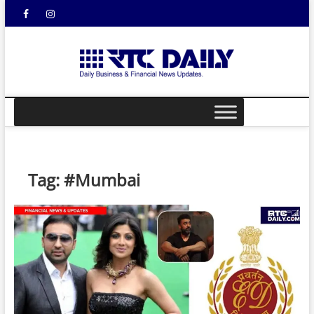
Skip
Facebook
Instagram
YouTube
to
content
rtcdail
DAILY
BUSINESS &
FINANCIAL
NEWS UPDATES
Tag:
#Mumbai