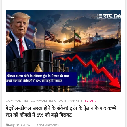
ने
घर
और
ऑफिस
पर
छापा
मारा।
COMMODITIES
COMMODITIES UPDATE
MARKETS
SLIDER
पेट्रोल-डीजल सस्ता होने के संकेत! ट्रंप के ऐलान के बाद कच्चे
तेल की कीमतों में 5% की बड़ी गिरावट
August 3, 2026
No Comments