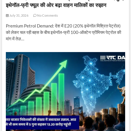
इथेनॉल-फ्री फ्यूल की ओर बढ़ा वाहन मालिकों का रुझान
July 31, 2026
No Comments
Premium Petrol Demand: देश में E20 (20% इथेनॉल मिश्रित पेट्रोल)
को लेकर चल रही बहस के बीच इथेनॉल-फ्री 100-ऑक्टेन प्रीमियम पेट्रोल की
मांग में तेज़…