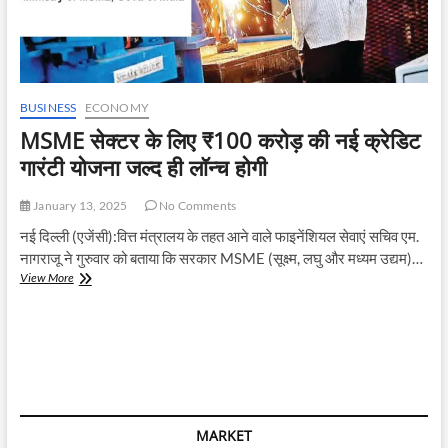
BUSINESS
ECONOMY
MSME सेक्टर के लिए ₹100 करोड़ की नई क्रेडिट
गारंटी योजना जल्द ही लॉन्च होगी
January 13, 2025
No Comments
नई दिल्ली (एजेंसी):वित्त मंत्रालय के तहत आने वाले फाइनेंशियल सेवाएं सचिव एम.
नागराजू ने गुरुवार को बताया कि सरकार MSME (सूक्ष्म, लघु और मध्यम उद्यम)…
MSME
View More
सेक्टर
के
लिए
₹100
करोड़
की
नई
क्रेडिट
MARKET
गारंटी