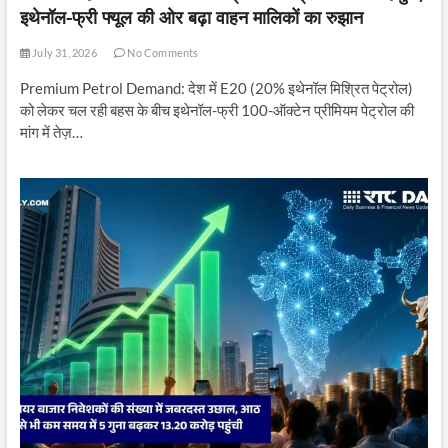
इथेनॉल-फ्री फ्यूल की ओर बढ़ा वाहन मालिकों का रुझान
July 31, 2026
No Comments
Premium Petrol Demand: देश में E20 (20% इथेनॉल मिश्रित पेट्रोल)
को लेकर चल रही बहस के बीच इथेनॉल-फ्री 100-ऑक्टेन प्रीमियम पेट्रोल की
मांग में तेज़…