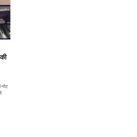
 की
ी नोट
ें