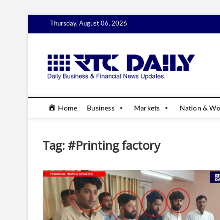
Skip
Thursday, August 06, 2026
to
content
rtc
DAILY B
Home
Business
Markets
Nation & Wo
Tag:
#Printing factory